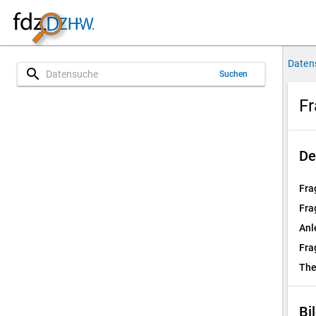
Daten
search
Suchen
Fr
De
Fra
Fra
Anl
Fra
Th
Bi