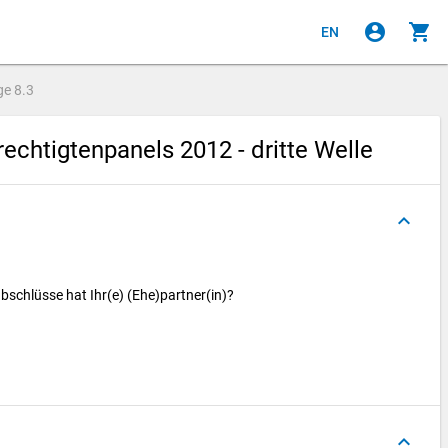
account_circle
shopping_cart
EN
ge
8.3
chtigtenpanels 2012 - dritte Welle
keyboard_arrow_up
bschlüsse hat Ihr(e) (Ehe)partner(in)?
keyboard_arrow_up