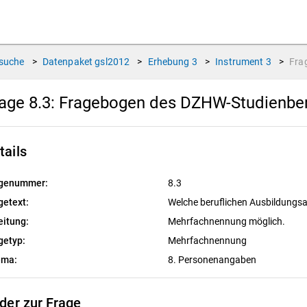
suche
>
Datenpaket
gsl2012
>
Erhebung
3
>
Instrument
3
>
Fra
age 8.3:
Fragebogen des DZHW-Studienbere
tails
genummer:
8.3
getext:
Welche beruflichen Ausbildungsa
eitung:
Mehrfachnennung möglich.
getyp:
Mehrfachnennung
ema:
8. Personenangaben
lder zur Frage