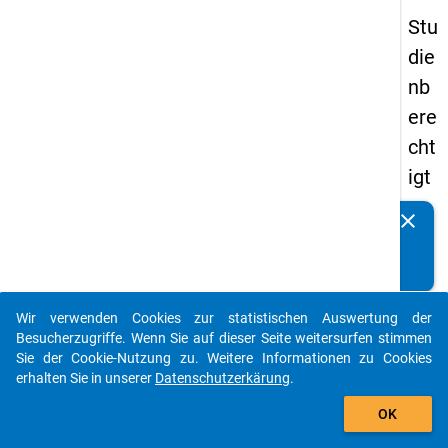
Stu
die
nb
ere
cht
igt
en
clear
Kennen Sie Publikationen, die auf Basis unserer
pa
Datenpakete entstanden sind? Dann teilen Sie uns diese
nel
bitte mit...
s
Wir verwenden Cookies zur statistischen Auswertung der
20
auto_stories
Besucherzugriffe. Wenn Sie auf dieser Seite weitersurfen stimmen
12
Sie der Cookie-Nutzung zu. Weitere Informationen zu Cookies
erhalten Sie in unserer
Datenschutzerkärung
.
-
add_shopping_cart
drit
OK
te