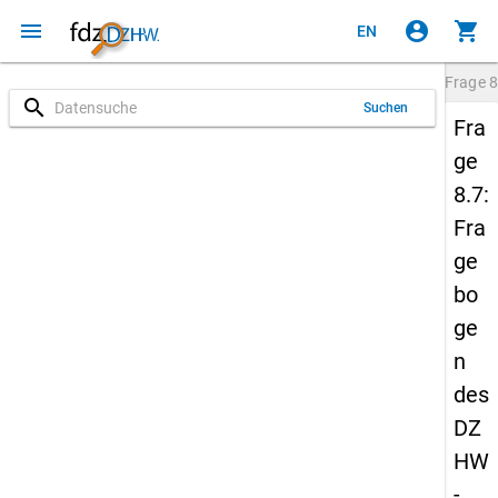
menu
account_circle
shopping_cart
EN
Frage
8
search
Suchen
Fra
ge
8.7:
Fra
ge
bo
ge
n
des
DZ
HW
-