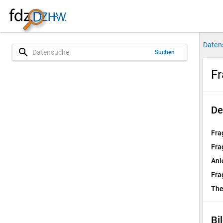
Daten
search
Suchen
Fr
De
Fra
Fra
Anl
Fra
Th
Bi