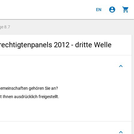
account_circle
shopping_cart
EN
ge
8.7
chtigtenpanels 2012 - dritte Welle
keyboard_arrow_up
sgemeinschaften gehören Sie an?
 Ihnen ausdrücklich freigestellt.
keyboard_arrow_up