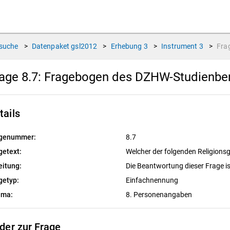
suche
>
Datenpaket
gsl2012
>
Erhebung
3
>
Instrument
3
>
Fra
age 8.7:
Fragebogen des DZHW-Studienbere
tails
genummer:
8.7
getext:
Welcher der folgenden Religion
eitung:
Die Beantwortung dieser Frage ist
getyp:
Einfachnennung
ema:
8. Personenangaben
lder zur Frage