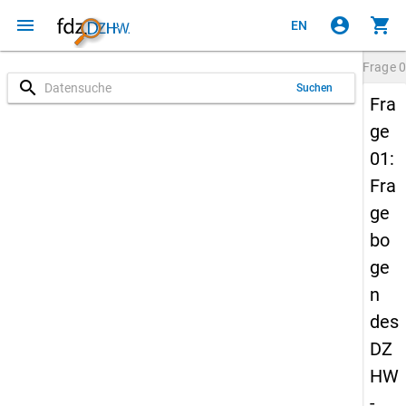
menu
account_circle
shopping_cart
EN
Frage
0
search
Suchen
Fra
ge
01:
Fra
ge
bo
ge
n
des
DZ
HW
-