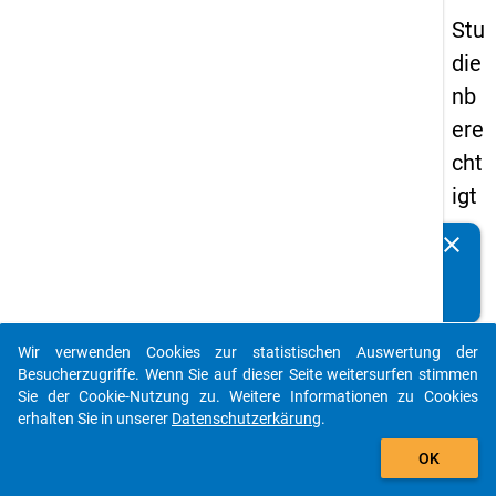
Stu
die
nb
ere
cht
igt
en
clear
Kennen Sie Publikationen, die auf Basis unserer
pa
Datenpakete entstanden sind? Dann teilen Sie uns diese
nel
bitte mit...
s
Wir verwenden Cookies zur statistischen Auswertung der
20
auto_stories
Besucherzugriffe. Wenn Sie auf dieser Seite weitersurfen stimmen
15
Sie der Cookie-Nutzung zu. Weitere Informationen zu Cookies
erhalten Sie in unserer
Datenschutzerkärung
.
-
add_shopping_cart
ers
OK
te