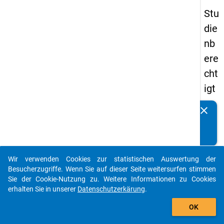
Stu
die
nb
ere
cht
igt
en
clear
Kennen Sie Publikationen, die auf Basis unserer
pa
Datenpakete entstanden sind? Dann teilen Sie uns diese
nel
bitte mit...
s
Wir verwenden Cookies zur statistischen Auswertung der
20
auto_stories
Besucherzugriffe. Wenn Sie auf dieser Seite weitersurfen stimmen
15
Sie der Cookie-Nutzung zu. Weitere Informationen zu Cookies
erhalten Sie in unserer
Datenschutzerkärung
.
-
add_shopping_cart
ers
OK
te