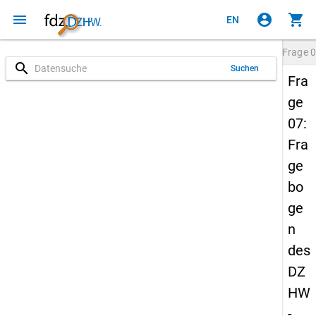
menu
account_circle
shopping_cart
EN
Frage
0
search
Suchen
Fra
ge
07:
Fra
ge
bo
ge
n
des
DZ
HW
-