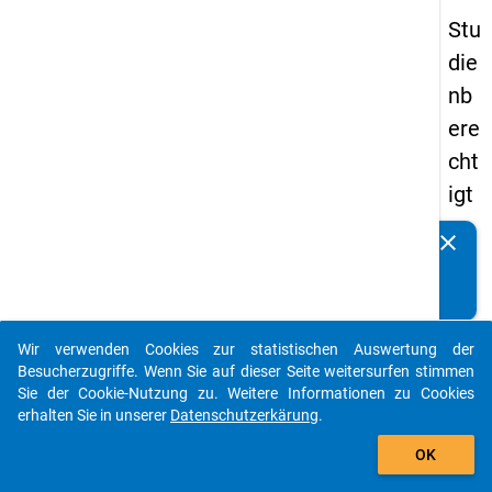
Stu
die
nb
ere
cht
igt
en
clear
Kennen Sie Publikationen, die auf Basis unserer
pa
Datenpakete entstanden sind? Dann teilen Sie uns diese
nel
bitte mit...
s
Wir verwenden Cookies zur statistischen Auswertung der
20
auto_stories
Besucherzugriffe. Wenn Sie auf dieser Seite weitersurfen stimmen
15
Sie der Cookie-Nutzung zu. Weitere Informationen zu Cookies
erhalten Sie in unserer
Datenschutzerkärung
.
-
add_shopping_cart
ers
OK
te