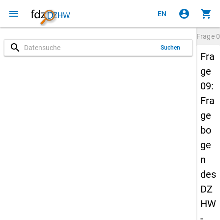
menu
account_circle
shopping_cart
EN
Frage
0
search
Suchen
Fra
ge
09:
Fra
ge
bo
ge
n
des
DZ
HW
-