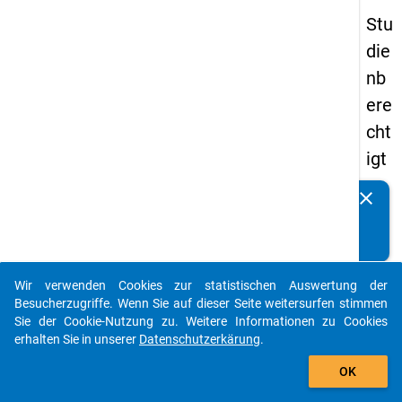
Stu
die
nb
ere
cht
igt
en
clear
Kennen Sie Publikationen, die auf Basis unserer
pa
Datenpakete entstanden sind? Dann teilen Sie uns diese
nel
bitte mit...
s
Wir verwenden Cookies zur statistischen Auswertung der
20
auto_stories
Besucherzugriffe. Wenn Sie auf dieser Seite weitersurfen stimmen
15
Sie der Cookie-Nutzung zu. Weitere Informationen zu Cookies
erhalten Sie in unserer
Datenschutzerkärung
.
-
add_shopping_cart
ers
OK
te