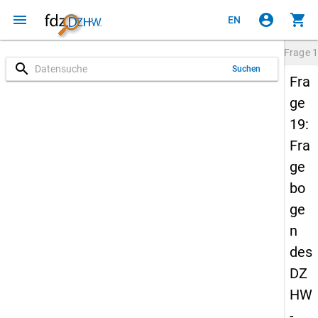
menu
account_circle
shopping_cart
EN
Frage
1
search
Suchen
Fra
ge
19:
Fra
ge
bo
ge
n
des
DZ
HW
-