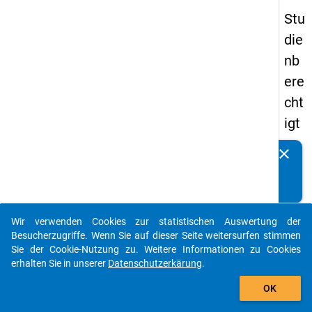
Stu
die
nb
ere
cht
igt
en
clear
Kennen Sie Publikationen, die auf Basis unserer
pa
Datenpakete entstanden sind? Dann teilen Sie uns diese
nel
bitte mit...
s
Wir verwenden Cookies zur statistischen Auswertung der
20
auto_stories
Besucherzugriffe. Wenn Sie auf dieser Seite weitersurfen stimmen
15
Sie der Cookie-Nutzung zu. Weitere Informationen zu Cookies
erhalten Sie in unserer
Datenschutzerkärung
.
-
add_shopping_cart
ers
OK
te