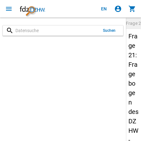
menu
account_circle
shopping_cart
EN
Frage
2
search
Suchen
Fra
ge
21:
Fra
ge
bo
ge
n
des
DZ
HW
-