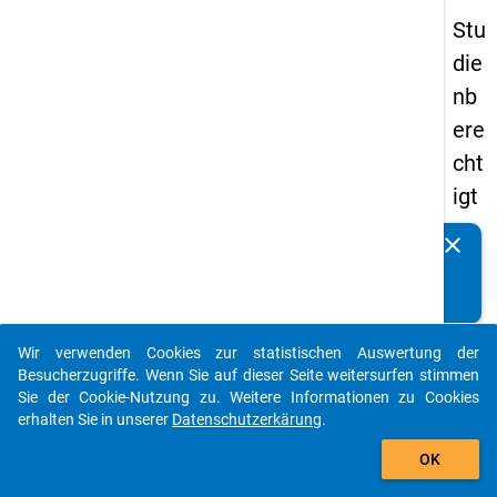
Stu
die
nb
ere
cht
igt
en
clear
Kennen Sie Publikationen, die auf Basis unserer
pa
Datenpakete entstanden sind? Dann teilen Sie uns diese
nel
bitte mit...
s
Wir verwenden Cookies zur statistischen Auswertung der
20
auto_stories
Besucherzugriffe. Wenn Sie auf dieser Seite weitersurfen stimmen
15
Sie der Cookie-Nutzung zu. Weitere Informationen zu Cookies
erhalten Sie in unserer
Datenschutzerkärung
.
-
add_shopping_cart
ers
OK
te