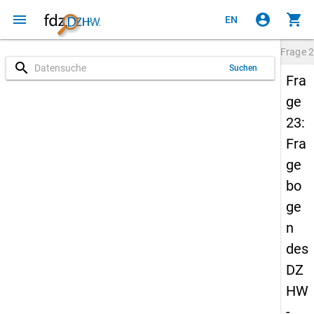
menu
account_circle
shopping_cart
EN
Frage
2
search
Suchen
Fra
ge
23:
Fra
ge
bo
ge
n
des
DZ
HW
-