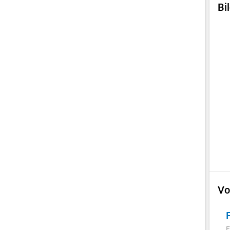
Bi
Vo
F