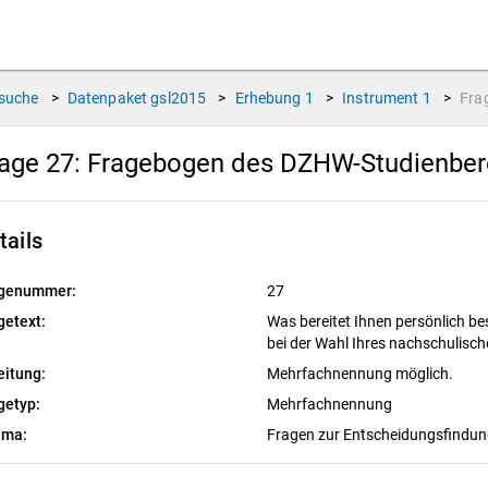
suche
>
Datenpaket
gsl2015
>
Erhebung
1
>
Instrument
1
>
Fra
age 27:
Fragebogen des DZHW-Studienbere
tails
genummer:
27
getext:
Was bereitet Ihnen persönlich b
bei der Wahl Ihres nachschulis
eitung:
Mehrfachnennung möglich.
getyp:
Mehrfachnennung
ema:
Fragen zur Entscheidungsfindu