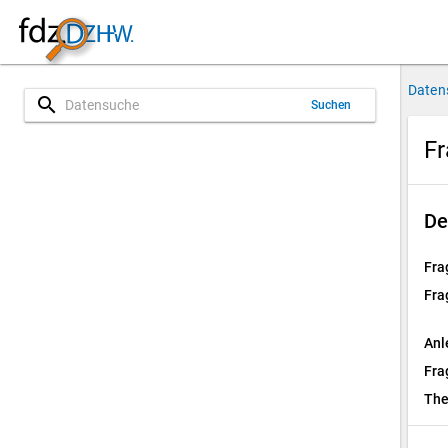
Daten
search
Suchen
Fr
De
Fra
Fra
Anl
Fra
Th