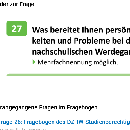
lder zur Frage
rangegangene Fragen im Fragebogen
Frage 26:
Fragebogen des DZHW-Studienberechtigt
ragetyp:
Einfachnennung