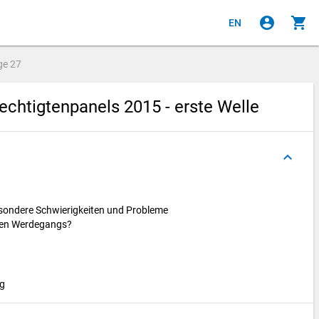
account_circle
shopping_cart
EN
ge
27
chtigtenpanels 2015 - erste Welle
keyboard_arrow_up
esondere Schwierigkeiten und Probleme
chen Werdegangs?
ng