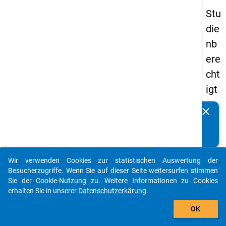
Stu
die
nb
ere
cht
igt
en
clear
Kennen Sie Publikationen, die auf Basis unserer
pa
Datenpakete entstanden sind? Dann teilen Sie uns diese
nel
bitte mit...
s
Wir verwenden Cookies zur statistischen Auswertung der
20
auto_stories
Besucherzugriffe. Wenn Sie auf dieser Seite weitersurfen stimmen
15
Sie der Cookie-Nutzung zu. Weitere Informationen zu Cookies
erhalten Sie in unserer
Datenschutzerkärung
.
-
add_shopping_cart
ers
OK
te