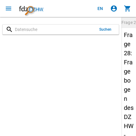
menu
account_circle
shopping_cart
EN
Frage
2
search
Suchen
Fra
ge
28:
Fra
ge
bo
ge
n
des
DZ
HW
-