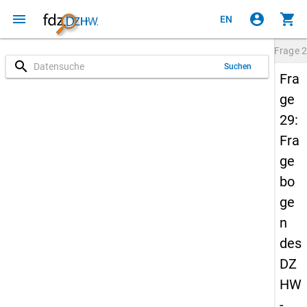
menu
account_circle
shopping_cart
EN
Frage
2
search
Suchen
Fra
ge
29:
Fra
ge
bo
ge
n
des
DZ
HW
-