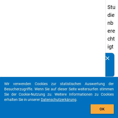
Stu
die
nb
ere
cht
igt
en
clear
Kennen Sie Publikationen, die auf Basis unserer
pa
Datenpakete entstanden sind? Dann teilen Sie uns diese
nel
bitte mit...
s
Wir verwenden Cookies zur statistischen Auswertung der
20
auto_stories
Besucherzugriffe. Wenn Sie auf dieser Seite weitersurfen stimmen
15
Sie der Cookie-Nutzung zu. Weitere Informationen zu Cookies
erhalten Sie in unserer
Datenschutzerkärung
.
-
add_shopping_cart
ers
OK
te