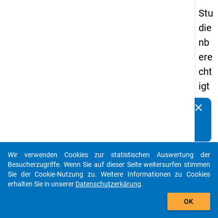
Stu
die
nb
ere
cht
igt
en
clear
Kennen Sie Publikationen, die auf Basis unserer
pa
Datenpakete entstanden sind? Dann teilen Sie uns diese
nel
bitte mit...
s
Wir verwenden Cookies zur statistischen Auswertung der
20
auto_stories
Besucherzugriffe. Wenn Sie auf dieser Seite weitersurfen stimmen
15
Sie der Cookie-Nutzung zu. Weitere Informationen zu Cookies
erhalten Sie in unserer
Datenschutzerkärung
.
-
add_shopping_cart
ers
OK
te