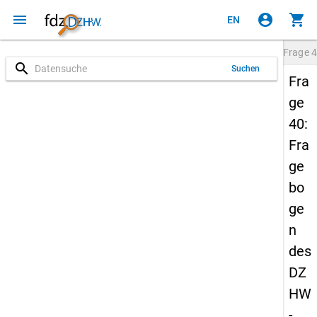
menu
account_circle
shopping_cart
EN
Frage
4
search
Suchen
Fra
ge
40:
Fra
ge
bo
ge
n
des
DZ
HW
-