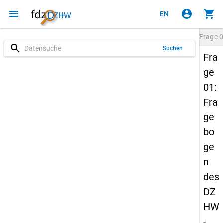
menu
account_circle
shopping_cart
EN
Frage
0
search
Suchen
Fra
ge
01:
Fra
ge
bo
ge
n
des
DZ
HW
-