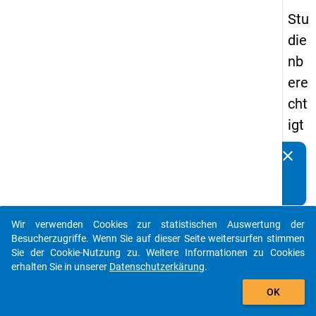
Stu
die
nb
ere
cht
igt
en
clear
Kennen Sie Publikationen, die auf Basis unserer
pa
Datenpakete entstanden sind? Dann teilen Sie uns diese
nel
bitte mit...
s
Wir verwenden Cookies zur statistischen Auswertung der
20
auto_stories
Besucherzugriffe. Wenn Sie auf dieser Seite weitersurfen stimmen
15
Sie der Cookie-Nutzung zu. Weitere Informationen zu Cookies
erhalten Sie in unserer
Datenschutzerkärung
.
-
add_shopping_cart
zw
OK
eit