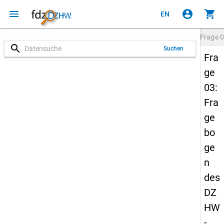
menu
account_circle
shopping_cart
EN
Frage
0
search
Suchen
Fra
ge
03:
Fra
ge
bo
ge
n
des
DZ
HW
-