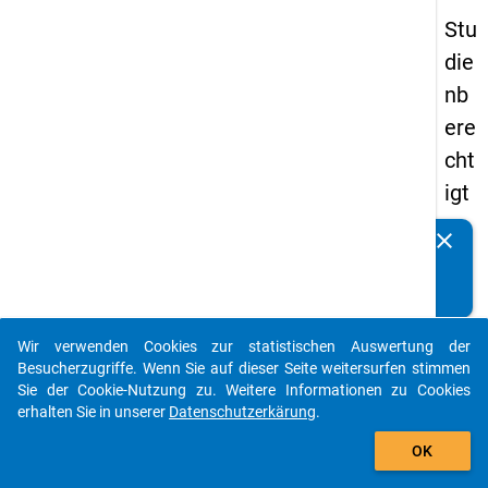
Stu
die
nb
ere
cht
igt
en
clear
Kennen Sie Publikationen, die auf Basis unserer
pa
Datenpakete entstanden sind? Dann teilen Sie uns diese
nel
bitte mit...
s
Wir verwenden Cookies zur statistischen Auswertung der
20
auto_stories
Besucherzugriffe. Wenn Sie auf dieser Seite weitersurfen stimmen
15
Sie der Cookie-Nutzung zu. Weitere Informationen zu Cookies
erhalten Sie in unserer
Datenschutzerkärung
.
-
add_shopping_cart
zw
OK
eit