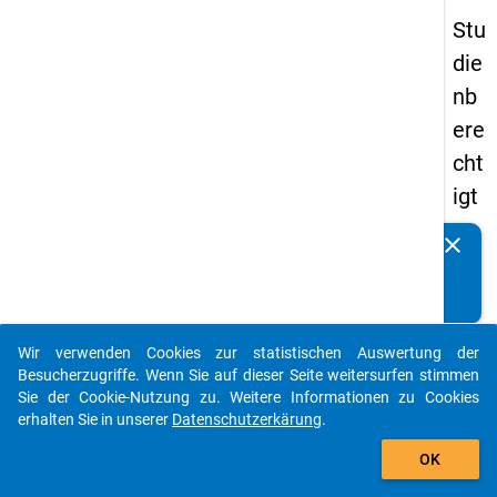
Stu
die
nb
ere
cht
igt
en
clear
Kennen Sie Publikationen, die auf Basis unserer
pa
Datenpakete entstanden sind? Dann teilen Sie uns diese
nel
bitte mit...
s
Wir verwenden Cookies zur statistischen Auswertung der
20
auto_stories
Besucherzugriffe. Wenn Sie auf dieser Seite weitersurfen stimmen
15
Sie der Cookie-Nutzung zu. Weitere Informationen zu Cookies
erhalten Sie in unserer
Datenschutzerkärung
.
-
add_shopping_cart
zw
OK
eit