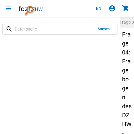
menu
account_circle
shopping_cart
EN
Frage
0
search
Suchen
Fra
ge
04:
Fra
ge
bo
ge
n
des
DZ
HW
-