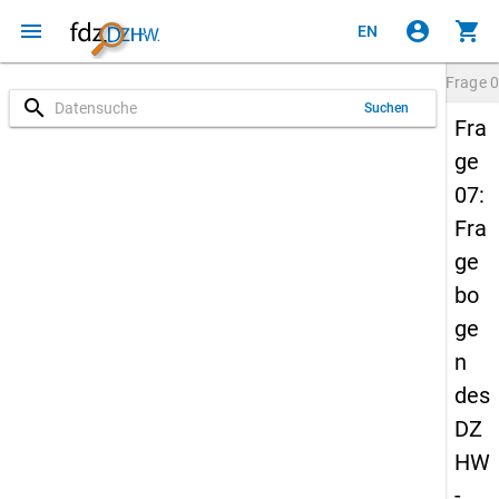
menu
account_circle
shopping_cart
EN
Frage
0
search
Suchen
Fra
ge
07:
Fra
ge
bo
ge
n
des
DZ
HW
-