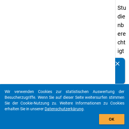
Stu
die
nb
ere
cht
igt
en
clear
Kennen Sie Publikationen, die auf Basis unserer
pa
Datenpakete entstanden sind? Dann teilen Sie uns diese
nel
bitte mit...
s
Wir verwenden Cookies zur statistischen Auswertung der
20
auto_stories
Besucherzugriffe. Wenn Sie auf dieser Seite weitersurfen stimmen
15
Sie der Cookie-Nutzung zu. Weitere Informationen zu Cookies
erhalten Sie in unserer
Datenschutzerkärung
.
-
add_shopping_cart
zw
OK
eit