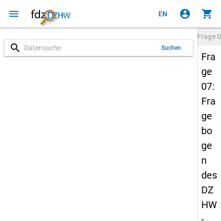
menu
account_circle
shopping_cart
EN
Frage
0
search
Suchen
Fra
ge
07:
Fra
ge
bo
ge
n
des
DZ
HW
-