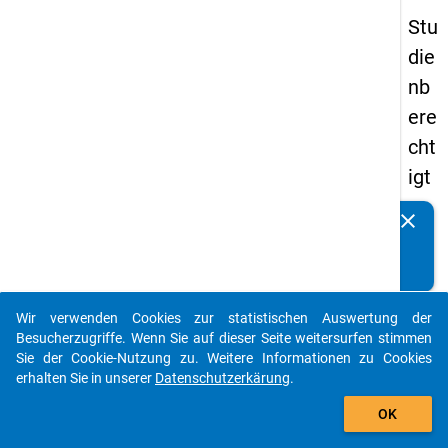
Stu
die
nb
ere
cht
igt
en
clear
Kennen Sie Publikationen, die auf Basis unserer
pa
Datenpakete entstanden sind? Dann teilen Sie uns diese
nel
bitte mit...
s
Wir verwenden Cookies zur statistischen Auswertung der
20
auto_stories
Besucherzugriffe. Wenn Sie auf dieser Seite weitersurfen stimmen
15
Sie der Cookie-Nutzung zu. Weitere Informationen zu Cookies
erhalten Sie in unserer
Datenschutzerkärung
.
-
add_shopping_cart
zw
OK
eit