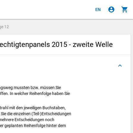
account_circle
shopping_cart
EN
ge
12
chtigtenpanels 2015 - zweite Welle
keyboard_arrow_up
ungsweg mussten bzw. müssen Sie
fen. In welcher Reihenfolge haben Sie
trahl mit den jeweiligen Buchstaben,
Sie die einzelnen (Teil-)Entscheidungen
r mehrere Entscheidungen noch
 der geplanten Reihenfolge hinter dem