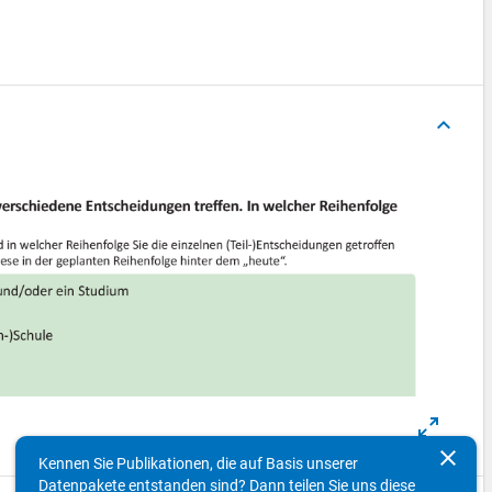
keyboard_arrow_up
clear
Kennen Sie Publikationen, die auf Basis unserer
Datenpakete entstanden sind? Dann teilen Sie uns diese