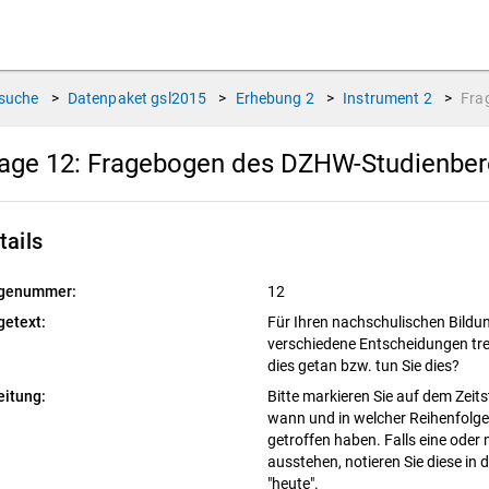
suche
>
Datenpaket
gsl2015
>
Erhebung
2
>
Instrument
2
>
Fra
age 12:
Fragebogen des DZHW-Studienbere
tails
genummer:
12
getext:
Für Ihren nachschulischen Bild
verschiedene Entscheidungen tref
dies getan bzw. tun Sie dies?
eitung:
Bitte markieren Sie auf dem Zeits
wann und in welcher Reihenfolge 
getroffen haben. Falls eine ode
ausstehen, notieren Sie diese in
"heute".