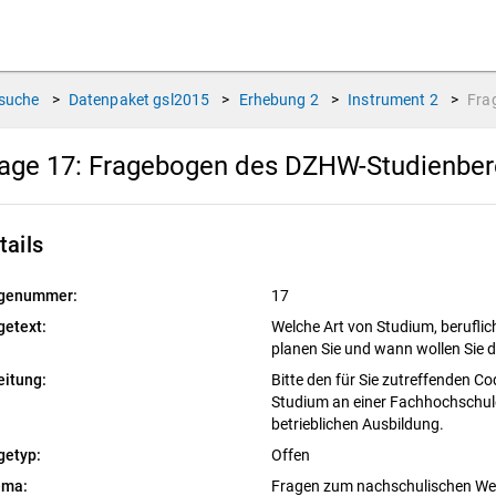
suche
>
Datenpaket
gsl2015
>
Erhebung
2
>
Instrument
2
>
Fra
age 17:
Fragebogen des DZHW-Studienbere
tails
genummer:
17
getext:
Welche Art von Studium, beruflich
planen Sie und wann wollen Sie 
eitung:
Bitte den für Sie zutreffenden Co
Studium an einer Fachhochschule
betrieblichen Ausbildung.
getyp:
Offen
ema:
Fragen zum nachschulischen W