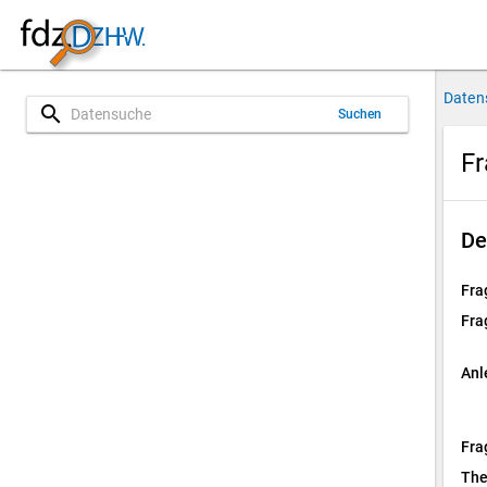
Daten
search
Suchen
Fr
De
Fra
Fra
Anl
Fra
Th