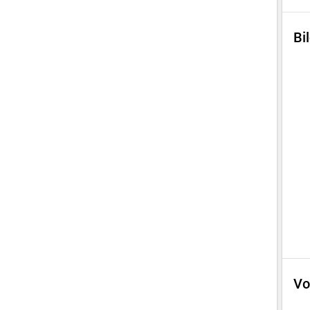
Bi
Vo