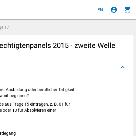
account_circle
shopping_cart
EN
ge
17
chtigtenpanels 2015 - zweite Welle
keyboard_arrow_up
er Ausbildung oder beruflicher Tätigkeit
damit beginnen?
de aus Frage 15 eintragen, z. B. 01 für
 oder 13 für Absolvieren einer
erdegang