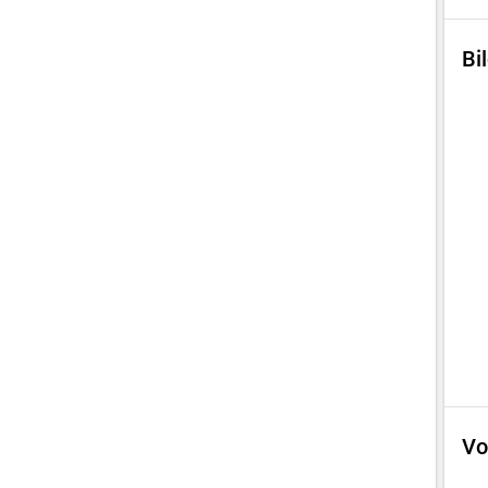
Bi
Vo