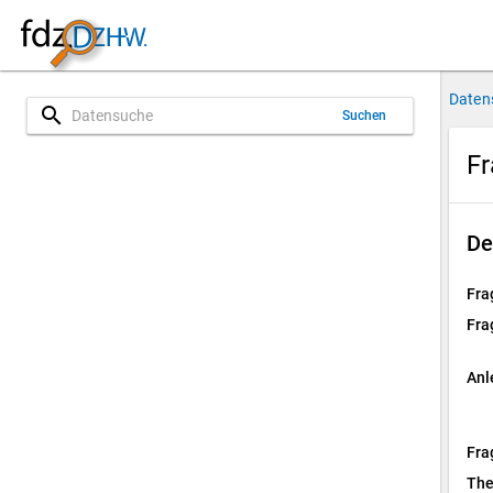
Daten
search
Suchen
Fr
De
Fra
Fra
Anl
Fra
Th