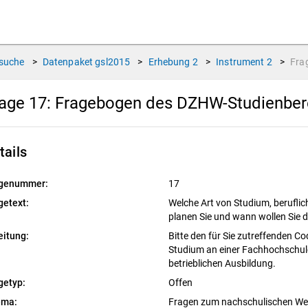
suche
>
Datenpaket
gsl2015
>
Erhebung
2
>
Instrument
2
>
Fra
age 17:
Fragebogen des DZHW-Studienbere
tails
genummer:
17
getext:
Welche Art von Studium, beruflich
planen Sie und wann wollen Sie 
eitung:
Bitte den für Sie zutreffenden Co
Studium an einer Fachhochschule
betrieblichen Ausbildung.
getyp:
Offen
ema:
Fragen zum nachschulischen W