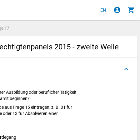
account_circle
shopping_cart
EN
ge
17
chtigtenpanels 2015 - zweite Welle
keyboard_arrow_up
er Ausbildung oder beruflicher Tätigkeit
damit beginnen?
de aus Frage 15 eintragen, z. B. 01 für
 oder 13 für Absolvieren einer
erdegang