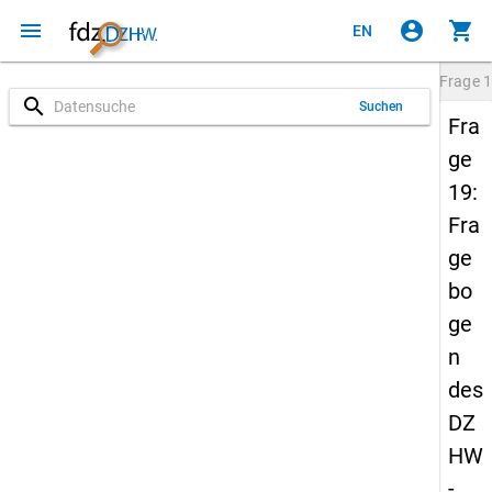
menu
account_circle
shopping_cart
EN
Frage
1
search
Suchen
Fra
ge
19:
Fra
ge
bo
ge
n
des
DZ
HW
-