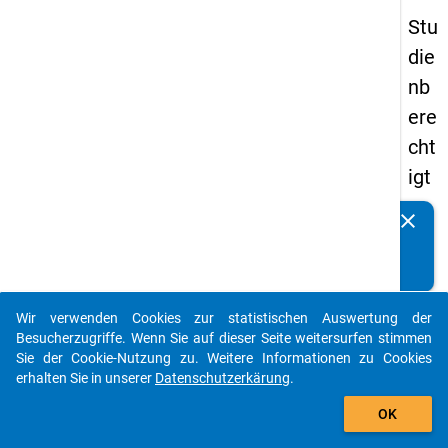
Stu
die
nb
ere
cht
igt
en
clear
Kennen Sie Publikationen, die auf Basis unserer
pa
Datenpakete entstanden sind? Dann teilen Sie uns diese
nel
bitte mit...
s
Wir verwenden Cookies zur statistischen Auswertung der
20
auto_stories
Besucherzugriffe. Wenn Sie auf dieser Seite weitersurfen stimmen
15
Sie der Cookie-Nutzung zu. Weitere Informationen zu Cookies
erhalten Sie in unserer
Datenschutzerkärung
.
-
add_shopping_cart
zw
OK
eit