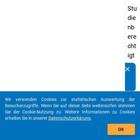
Stu
die
nb
ere
cht
igt
en
clear
Kennen Sie Publikationen, die auf Basis unserer
pa
Datenpakete entstanden sind? Dann teilen Sie uns diese
nel
bitte mit...
s
Wir verwenden Cookies zur statistischen Auswertung der
20
auto_stories
Besucherzugriffe. Wenn Sie auf dieser Seite weitersurfen stimmen
15
Sie der Cookie-Nutzung zu. Weitere Informationen zu Cookies
erhalten Sie in unserer
Datenschutzerkärung
.
-
add_shopping_cart
zw
OK
eit