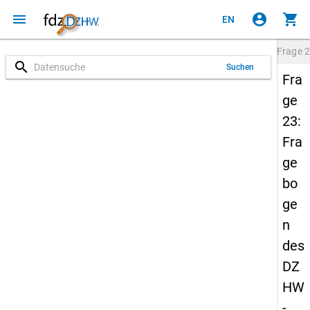
menu
account_circle
shopping_cart
EN
Frage
2
search
Suchen
Fra
ge
23:
Fra
ge
bo
ge
n
des
DZ
HW
-