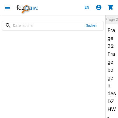
menu
account_circle
shopping_cart
EN
Frage
2
search
Suchen
Fra
ge
26:
Fra
ge
bo
ge
n
des
DZ
HW
-