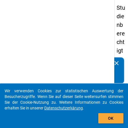
Stu
die
nb
ere
cht
igt
en
clear
Kennen Sie Publikationen, die auf Basis unserer
pa
Datenpakete entstanden sind? Dann teilen Sie uns diese
nel
bitte mit...
s
Wir verwenden Cookies zur statistischen Auswertung der
20
auto_stories
Besucherzugriffe. Wenn Sie auf dieser Seite weitersurfen stimmen
15
Sie der Cookie-Nutzung zu. Weitere Informationen zu Cookies
erhalten Sie in unserer
Datenschutzerkärung
.
-
add_shopping_cart
zw
OK
eit