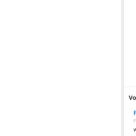
Vo
F
W