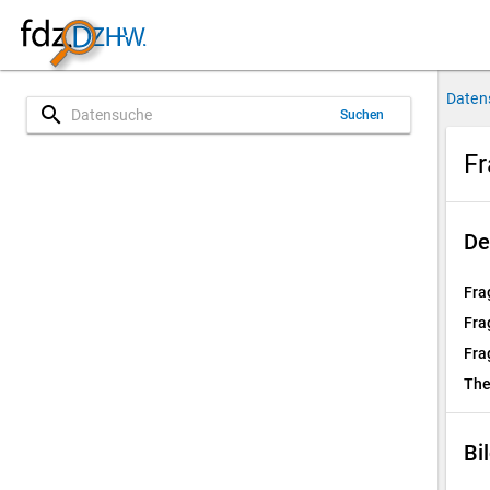
Daten
search
Suchen
Fr
De
Fra
Fra
Fra
Th
Bi