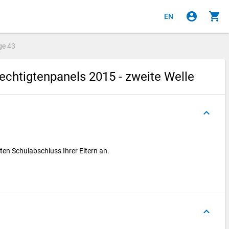
account_circle
shopping_cart
EN
ge
43
chtigtenpanels 2015 - zweite Welle
keyboard_arrow_up
sten Schulabschluss Ihrer Eltern an.
keyboard_arrow_up