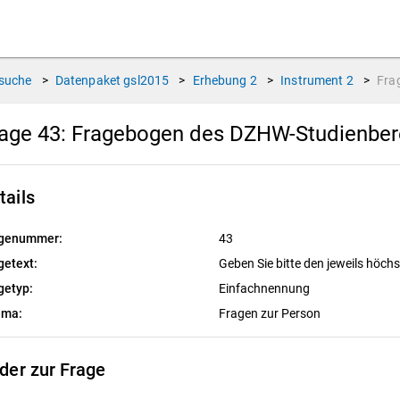
suche
>
Datenpaket
gsl2015
>
Erhebung
2
>
Instrument
2
>
Fra
age 43:
Fragebogen des DZHW-Studienbere
tails
genummer:
43
getext:
Geben Sie bitte den jeweils höch
getyp:
Einfachnennung
ema:
Fragen zur Person
lder zur Frage