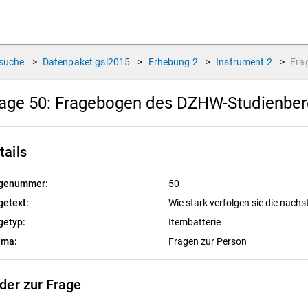
suche
>
Datenpaket
gsl2015
>
Erhebung
2
>
Instrument
2
>
Fra
age 50:
Fragebogen des DZHW-Studienbere
tails
genummer:
50
getext:
Wie stark verfolgen sie die nach
getyp:
Itembatterie
ema:
Fragen zur Person
lder zur Frage