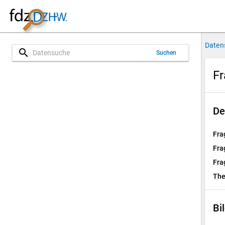
Daten
search
Suchen
Fr
De
Fra
Fra
Fra
Th
Bi