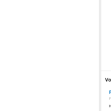
Vo
F
H