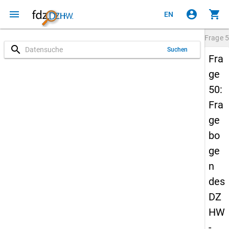
menu
account_circle
shopping_cart
EN
Frage
5
search
Suchen
Fra
ge
50:
Fra
ge
bo
ge
n
des
DZ
HW
-