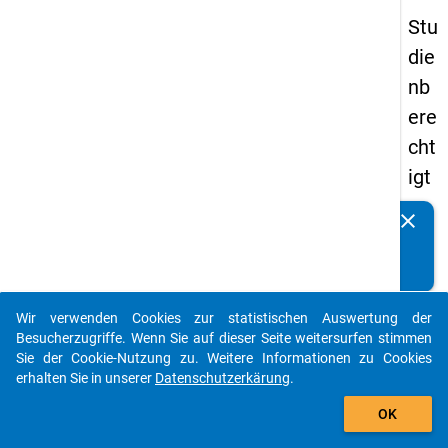
Stu
die
nb
ere
cht
igt
en
clear
Kennen Sie Publikationen, die auf Basis unserer
pa
Datenpakete entstanden sind? Dann teilen Sie uns diese
nel
bitte mit...
s
Wir verwenden Cookies zur statistischen Auswertung der
20
auto_stories
Besucherzugriffe. Wenn Sie auf dieser Seite weitersurfen stimmen
15
Sie der Cookie-Nutzung zu. Weitere Informationen zu Cookies
erhalten Sie in unserer
Datenschutzerkärung
.
-
add_shopping_cart
zw
OK
eit