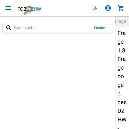
menu
account_circle
shopping_cart
EN
Frage
1
search
Suchen
Fra
ge
1.3:
Fra
ge
bo
ge
n
des
DZ
HW
-