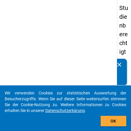
Stu
die
nb
ere
cht
igt
en
clear
Kennen Sie Publikationen, die auf Basis unserer
pa
Datenpakete entstanden sind? Dann teilen Sie uns diese
nel
bitte mit...
s
Wir verwenden Cookies zur statistischen Auswertung der
20
auto_stories
Besucherzugriffe. Wenn Sie auf dieser Seite weitersurfen stimmen
18
Sie der Cookie-Nutzung zu. Weitere Informationen zu Cookies
erhalten Sie in unserer
Datenschutzerkärung
.
-
add_shopping_cart
ers
OK
te