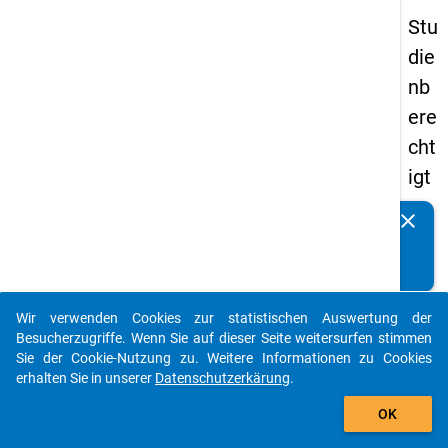
Stu
die
nb
ere
cht
igt
en
clear
Kennen Sie Publikationen, die auf Basis unserer
pa
Datenpakete entstanden sind? Dann teilen Sie uns diese
nel
bitte mit...
s
Wir verwenden Cookies zur statistischen Auswertung der
20
auto_stories
Besucherzugriffe. Wenn Sie auf dieser Seite weitersurfen stimmen
18
Sie der Cookie-Nutzung zu. Weitere Informationen zu Cookies
erhalten Sie in unserer
Datenschutzerkärung
.
-
add_shopping_cart
ers
OK
te