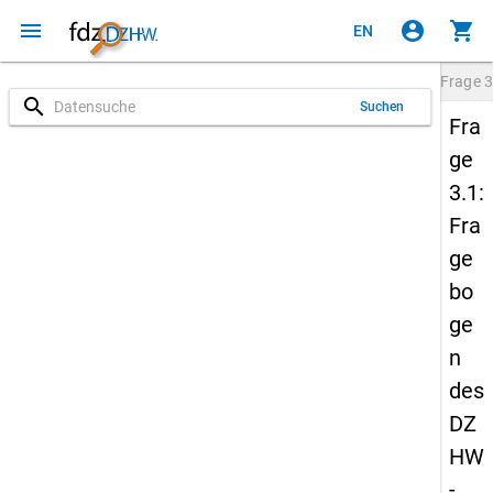
menu
account_circle
shopping_cart
EN
Frage
3
search
Suchen
Fra
ge
3.1:
Fra
ge
bo
ge
n
des
DZ
HW
-