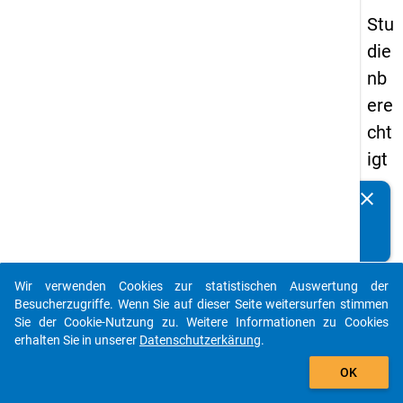
Stu
die
nb
ere
cht
igt
en
clear
Kennen Sie Publikationen, die auf Basis unserer
pa
Datenpakete entstanden sind? Dann teilen Sie uns diese
nel
bitte mit...
s
Wir verwenden Cookies zur statistischen Auswertung der
20
auto_stories
Besucherzugriffe. Wenn Sie auf dieser Seite weitersurfen stimmen
18
Sie der Cookie-Nutzung zu. Weitere Informationen zu Cookies
erhalten Sie in unserer
Datenschutzerkärung
.
-
add_shopping_cart
ers
OK
te