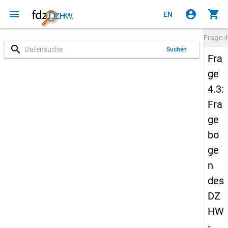
menu
account_circle
shopping_cart
EN
Frage
4
search
Suchen
Fra
ge
4.3:
Fra
ge
bo
ge
n
des
DZ
HW
-