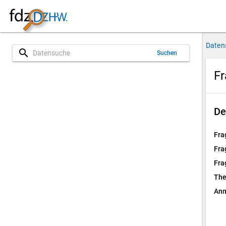
Daten
search
Suchen
Fr
De
Fra
Fra
Fra
Th
Anm