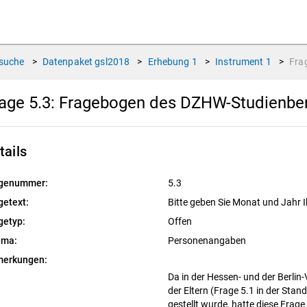
suche
>
Datenpaket
gsl2018
>
Erhebung
1
>
Instrument
1
>
Fra
age 5.3:
Fragebogen des DZHW-Studienbere
tails
genummer:
5.3
getext:
Bitte geben Sie Monat und Jahr I
getyp:
Offen
ema:
Personenangaben
erkungen:
Da in der Hessen- und der Berlin
der Eltern (Frage 5.1 in der Sta
gestellt wurde, hatte diese Frag