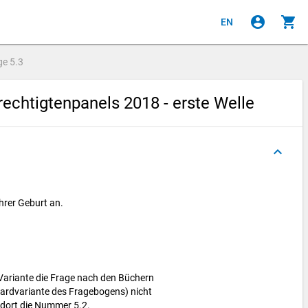
account_circle
shopping_cart
EN
ge
5.3
chtigtenpanels 2018 - erste Welle
keyboard_arrow_up
hrer Geburt an.
-Variante die Frage nach den Büchern
ndardvariante des Fragebogens) nicht
e dort die Nummer 5.2.