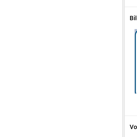
Bi
Vo