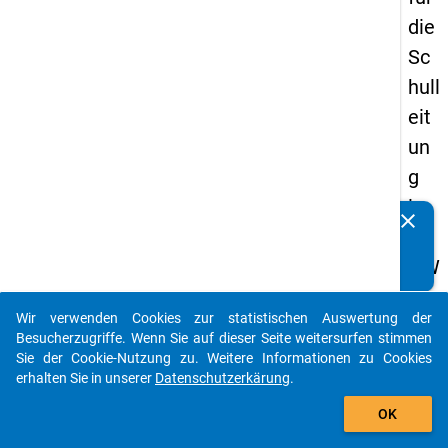
die
Sc
hull
eit
un
g
im
clear
Kennen Sie Publikationen, die auf Basis unserer
DZ
Datenpakete entstanden sind? Dann teilen Sie uns diese
HW
bitte mit...
-
Wir verwenden Cookies zur statistischen Auswertung der
Stu
auto_stories
Besucherzugriffe. Wenn Sie auf dieser Seite weitersurfen stimmen
die
Sie der Cookie-Nutzung zu. Weitere Informationen zu Cookies
erhalten Sie in unserer
Datenschutzerkärung
.
nb
add_shopping_cart
ere
OK
cht