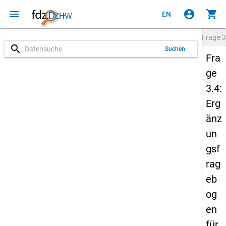
menu
account_circle
shopping_cart
EN
Frage
3
search
Suchen
Fra
ge
3.4:
Erg
änz
un
gsf
rag
eb
og
en
für