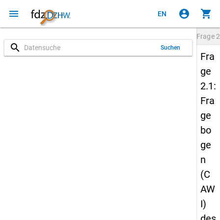
menu
account_circle
shopping_cart
EN
Frage
2
search
Suchen
Fra
ge
2.1:
Fra
ge
bo
ge
n
(C
AW
I)
des