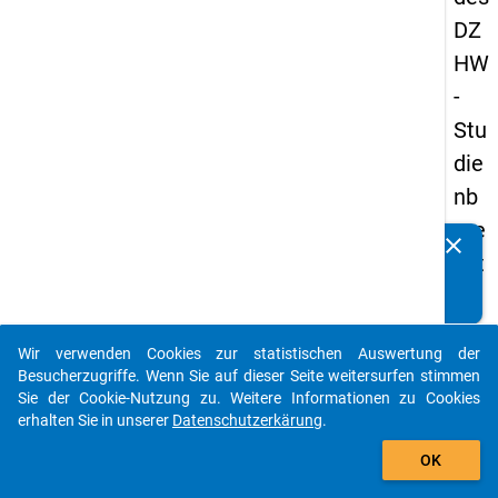
DZ
HW
-
Stu
die
nb
ere
clear
Kennen Sie Publikationen, die auf Basis unserer
cht
Datenpakete entstanden sind? Dann teilen Sie uns diese
igt
bitte mit...
en
Wir verwenden Cookies zur statistischen Auswertung der
pa
auto_stories
Besucherzugriffe. Wenn Sie auf dieser Seite weitersurfen stimmen
nel
Sie der Cookie-Nutzung zu. Weitere Informationen zu Cookies
erhalten Sie in unserer
Datenschutzerkärung
.
s
add_shopping_cart
20
OK
18