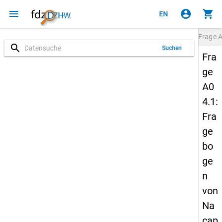
menu
account_circle
shopping_cart
EN
Frage
A
search
Suchen
Fra
ge
A0
4.1:
Fra
ge
bo
ge
n
von
Na
cap