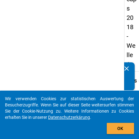
s
20
18
-
We
lle
1
clear
Kennen Sie Publikationen, die auf Basis unserer
Datenpakete entstanden sind? Dann teilen Sie uns diese
keybo
Details
bitte mit...
Frage
A04.1
Wir verwenden Cookies zur statistischen Auswertung der
auto_stories
Besucherzugriffe. Wenn Sie auf dieser Seite weitersurfen stimmen
Fraget
Sie der Cookie-Nutzung zu. Weitere Informationen zu Cookies
Handel
erhalten Sie in unserer
Datenschutzerkärung
.
um eine
add_shopping_cart
der H
OK
gemel
Unter