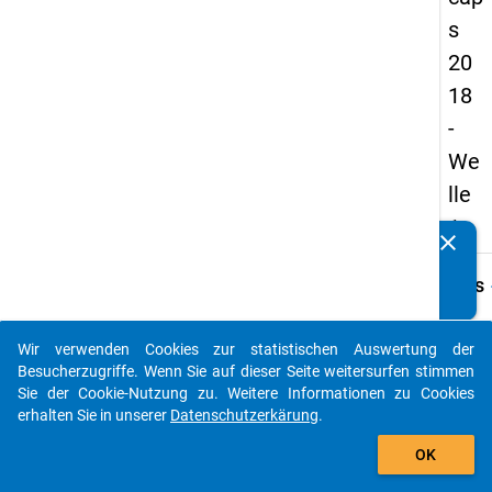
s
20
18
-
We
lle
1
clear
Kennen Sie Publikationen, die auf Basis unserer
Datenpakete entstanden sind? Dann teilen Sie uns diese
keybo
Details
bitte mit...
Frage
A06.1
Wir verwenden Cookies zur statistischen Auswertung der
auto_stories
Besucherzugriffe. Wenn Sie auf dieser Seite weitersurfen stimmen
Fraget
Sie der Cookie-Nutzung zu. Weitere Informationen zu Cookies
Wann
erhalten Sie in unserer
Datenschutzerkärung
.
haben 
add_shopping_cart
mit de
OK
inhalt
Arbeit