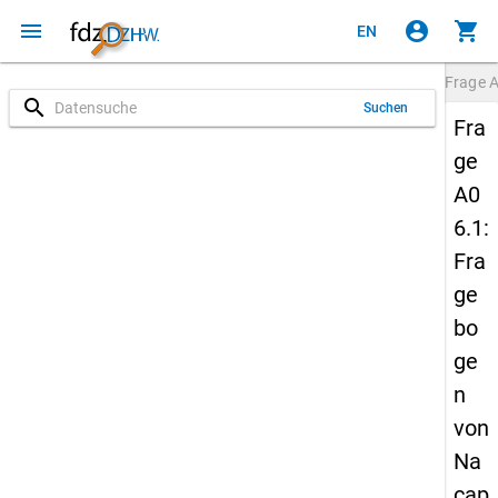
menu
account_circle
shopping_cart
EN
Frage
A
search
Suchen
Fra
ge
A0
6.1:
Fra
ge
bo
ge
n
von
Na
cap