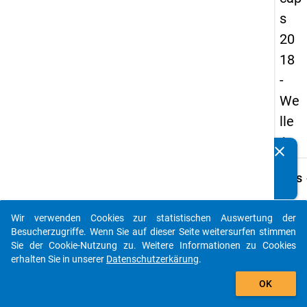
s
20
18
-
We
lle
1
clear
Kennen Sie Publikationen, die auf Basis unserer
Datenpakete entstanden sind? Dann teilen Sie uns diese
keybo
Details
bitte mit...
Frage
A10.1
Wir verwenden Cookies zur statistischen Auswertung der
auto_stories
Besucherzugriffe. Wenn Sie auf dieser Seite weitersurfen stimmen
Fraget
Sie der Cookie-Nutzung zu. Weitere Informationen zu Cookies
Wann 
erhalten Sie in unserer
Datenschutzerkärung
.
die P
add_shopping_cart
abges
OK
Frage