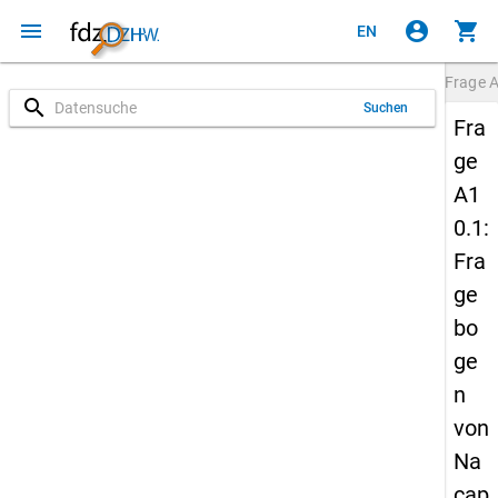
menu
account_circle
shopping_cart
EN
Frage
A
search
Suchen
Fra
ge
A1
0.1:
Fra
ge
bo
ge
n
von
Na
cap