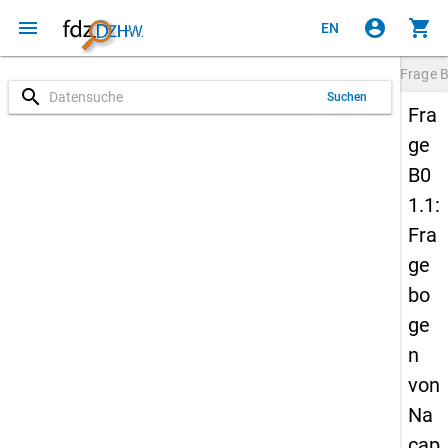
menu
account_circle
shopping_cart
EN
Frage
B
search
Suchen
Fra
ge
B0
1.1:
Fra
ge
bo
ge
n
von
Na
cap