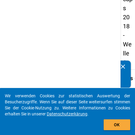
s
20
18
-
We
lle
1
clear
Kennen Sie Publikationen, die auf Basis unserer
Datenpakete entstanden sind? Dann teilen Sie uns diese
keybo
Details
bitte mit...
Frage
B01.1
Wir verwenden Cookies zur statistischen Auswertung der
auto_stories
Besucherzugriffe. Wenn Sie auf dieser Seite weitersurfen stimmen
Fraget
Sie der Cookie-Nutzung zu. Weitere Informationen zu Cookies
Ist Ih
erhalten Sie in unserer
Datenschutzerkärung
.
Teil ei
add_shopping_cart
Forsc
OK
an de
ander