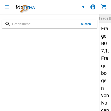
menu
account_circle
shopping_cart
EN
Frage
B
search
Suchen
Fra
ge
B0
7.1:
Fra
ge
bo
ge
n
von
Na
cap