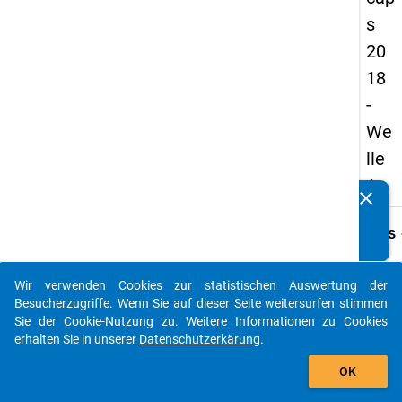
s
20
18
-
We
lle
1
clear
Kennen Sie Publikationen, die auf Basis unserer
Datenpakete entstanden sind? Dann teilen Sie uns diese
keybo
Details
bitte mit...
Frage
B07.1
Wir verwenden Cookies zur statistischen Auswertung der
auto_stories
Besucherzugriffe. Wenn Sie auf dieser Seite weitersurfen stimmen
Fraget
Sie der Cookie-Nutzung zu. Weitere Informationen zu Cookies
In wel
erhalten Sie in unserer
Datenschutzerkärung
.
Promo
add_shopping_cart
sind S
OK
welche
Promo