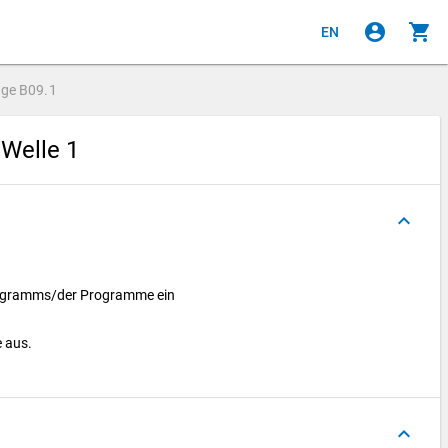
account_circle
shopping_cart
EN
age
B09.1
 Welle 1
keyboard_arrow_up
ogramms/der Programme ein
e aus.
keyboard_arrow_up