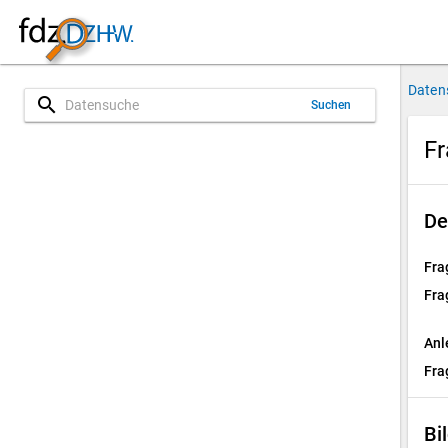
Daten
search
Suchen
Fr
De
Fra
Fra
Anl
Fra
Bi