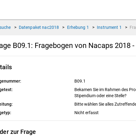
suche
>
Datenpaket
nac2018
>
Erhebung
1
>
Instrument
1
>
Fr
age B09.1:
Fragebogen von Nacaps 2018 -
tails
genummer:
B09.1
getext:
Bekamen Sie im Rahmen des Pr
Stipendium oder eine Stelle?
eitung:
Bitte wählen Sie alles Zutreffend
getyp:
Nicht erfasst
lder zur Frage