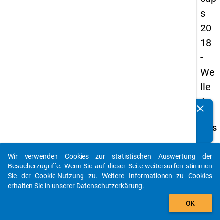
s
20
18
-
We
lle
1
clear
Kennen Sie Publikationen, die auf Basis unserer
Datenpakete entstanden sind? Dann teilen Sie uns diese
keybo
Details
bitte mit...
Frage
B13.1
Wir verwenden Cookies zur statistischen Auswertung der
auto_stories
Besucherzugriffe. Wenn Sie auf dieser Seite weitersurfen stimmen
Fraget
Sie der Cookie-Nutzung zu. Weitere Informationen zu Cookies
Wie vi
erhalten Sie in unserer
Datenschutzerkärung
.
Kurse
add_shopping_cart
Lehrv
OK
waren
verpfl