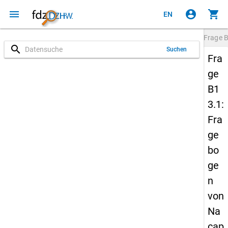
menu
account_circle
shopping_cart
EN
Frage
B
search
Suchen
Fra
ge
B1
3.1:
Fra
ge
bo
ge
n
von
Na
cap