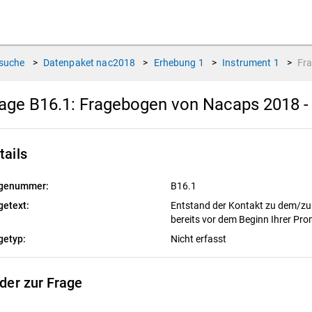
suche
>
Datenpaket
nac2018
>
Erhebung
1
>
Instrument
1
>
Fr
age B16.1:
Fragebogen von Nacaps 2018 -
tails
genummer:
B16.1
getext:
Entstand der Kontakt zu dem/zu
bereits vor dem Beginn Ihrer Pr
getyp:
Nicht erfasst
lder zur Frage