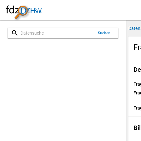
Daten
search
Suchen
Fr
De
Fra
Fra
Fra
Bi