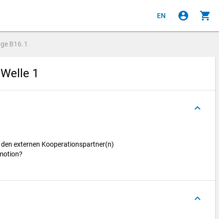
account_circle
shopping_cart
EN
age
B16.1
 Welle 1
keyboard_arrow_up
 den externen Kooperationspartner(n)
omotion?
keyboard_arrow_up