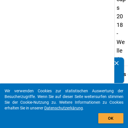
s
20
18
-
We
lle
1
clear
Kennen Sie Publikationen, die auf Basis unserer
Datenpakete entstanden sind? Dann teilen Sie uns diese
keybo
Details
bitte mit...
Frage
B21.1
Wir verwenden Cookies zur statistischen Auswertung der
auto_stories
Besucherzugriffe. Wenn Sie auf dieser Seite weitersurfen stimmen
Fraget
Sie der Cookie-Nutzung zu. Weitere Informationen zu Cookies
Inwiew
erhalten Sie in unserer
Datenschutzerkärung
.
die fo
add_shopping_cart
Aussa
OK
Ihre
Promo