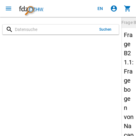
menu
account_circle
shopping_cart
EN
Frage
B
search
Suchen
Fra
ge
B2
1.1:
Fra
ge
bo
ge
n
von
Na
cap