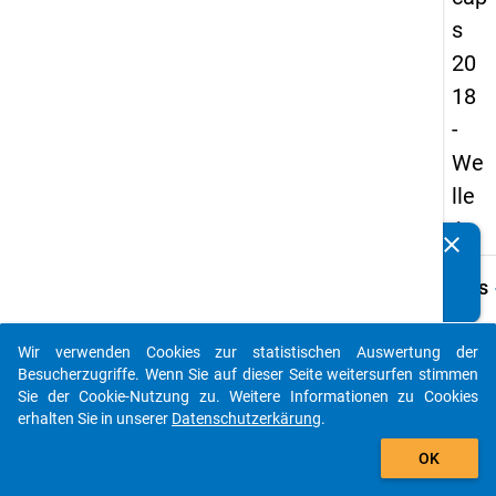
s
20
18
-
We
lle
1
clear
Kennen Sie Publikationen, die auf Basis unserer
Datenpakete entstanden sind? Dann teilen Sie uns diese
keybo
Details
bitte mit...
Frage
B21.1
Wir verwenden Cookies zur statistischen Auswertung der
auto_stories
Besucherzugriffe. Wenn Sie auf dieser Seite weitersurfen stimmen
Fraget
Sie der Cookie-Nutzung zu. Weitere Informationen zu Cookies
Inwiew
erhalten Sie in unserer
Datenschutzerkärung
.
die fo
add_shopping_cart
Aussa
OK
Ihre
Promo