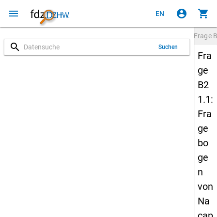
menu
account_circle
shopping_cart
EN
Frage
B
search
Suchen
Fra
ge
B2
1.1:
Fra
ge
bo
ge
n
von
Na
cap