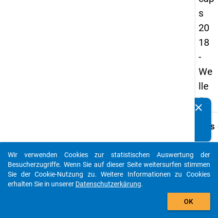
s
20
18
-
We
lle
1
clear
Kennen Sie Publikationen, die auf Basis unserer
Datenpakete entstanden sind? Dann teilen Sie uns diese
keybo
Details
bitte mit...
Frage
B30.1
Wir verwenden Cookies zur statistischen Auswertung der
auto_stories
Besucherzugriffe. Wenn Sie auf dieser Seite weitersurfen stimmen
Fraget
Sie der Cookie-Nutzung zu. Weitere Informationen zu Cookies
Wer ist
erhalten Sie in unserer
Datenschutzerkärung
.
Haupt
add_shopping_cart
Anleit
OK
Gemein