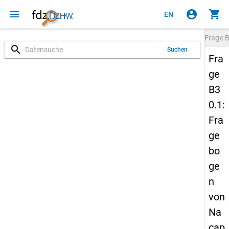
menu
account_circle
shopping_cart
EN
Frage
B
search
Suchen
Fra
ge
B3
0.1:
Fra
ge
bo
ge
n
von
Na
cap