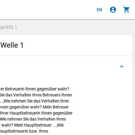
account_circle
shopping_cart
EN
age
B32.1
 Welle 1
keyboard_arrow_up
rer Betreuerin Ihnen gegenüber wahr?
Sie das Verhalten Ihres Betreuers Ihnen
..,Wie nehmen Sie das Verhalten Ihrer
 Ihnen gegenüber wahr? Mein Betreuer
 Ihrer Hauptbetreuerin Ihnen gegenüber
,Wie nehmen Sie das Verhalten Ihres
 wahr? Mein Hauptbetreuer ...,Wie
Hauptbetreuerin bzw. Ihres