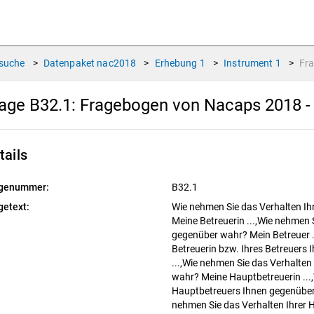
suche
>
Datenpaket
nac2018
>
Erhebung
1
>
Instrument
1
>
Fr
age B32.1:
Fragebogen von Nacaps 2018 -
tails
genummer:
B32.1
getext:
Wie nehmen Sie das Verhalten Ih
Meine Betreuerin ...,Wie nehmen 
gegenüber wahr? Mein Betreuer .
Betreuerin bzw. Ihres Betreuers
...,Wie nehmen Sie das Verhalten
wahr? Meine Hauptbetreuerin ...
Hauptbetreuers Ihnen gegenüber
nehmen Sie das Verhalten Ihrer 