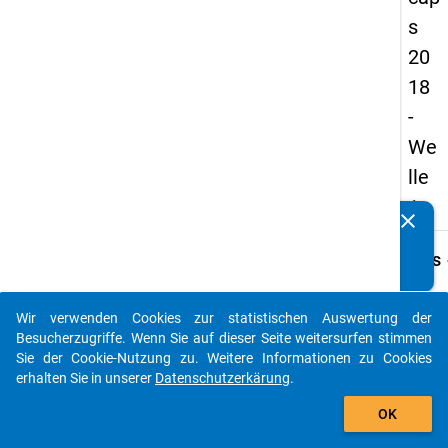
s
20
18
-
We
lle
1
clear
Kennen Sie Publikationen, die auf Basis unserer
Datenpakete entstanden sind? Dann teilen Sie uns diese
keybo
Details
bitte mit...
Frage
B35.1
Wir verwenden Cookies zur statistischen Auswertung der
auto_stories
Besucherzugriffe. Wenn Sie auf dieser Seite weitersurfen stimmen
Fraget
Sie der Cookie-Nutzung zu. Weitere Informationen zu Cookies
Sind S
erhalten Sie in unserer
Datenschutzerkärung
.
Regel
add_shopping_cart
guter
OK
wissen
Praxis