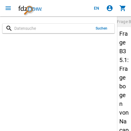
menu
account_circle
shopping_cart
EN
Frage
B
search
Suchen
Fra
ge
B3
5.1:
Fra
ge
bo
ge
n
von
Na
cap