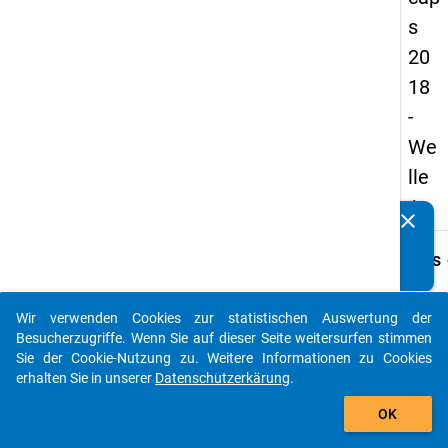
s
20
18
-
We
lle
1
clear
Kennen Sie Publikationen, die auf Basis unserer
Datenpakete entstanden sind? Dann teilen Sie uns diese
keybo
Details
bitte mit...
Frage
C06.1
Wir verwenden Cookies zur statistischen Auswertung der
auto_stories
Besucherzugriffe. Wenn Sie auf dieser Seite weitersurfen stimmen
Fraget
Sie der Cookie-Nutzung zu. Weitere Informationen zu Cookies
Wie vi
erhalten Sie in unserer
Datenschutzerkärung
.
Vertr
add_shopping_cart
hatten
OK
bereit
diese