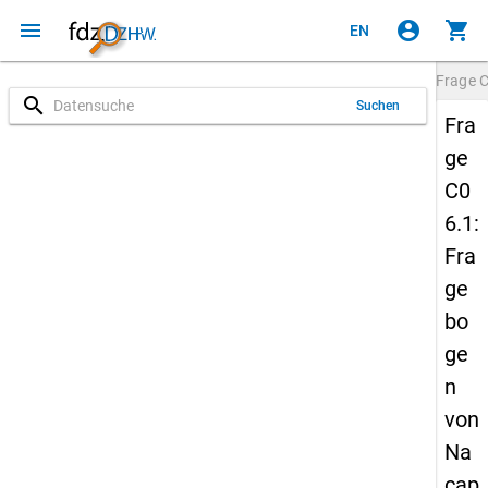
menu
account_circle
shopping_cart
EN
Frage
C
search
Suchen
Fra
ge
C0
6.1:
Fra
ge
bo
ge
n
von
Na
cap