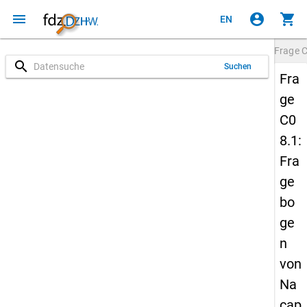
menu
account_circle
shopping_cart
EN
Frage
C
search
Suchen
Fra
ge
C0
8.1:
Fra
ge
bo
ge
n
von
Na
cap