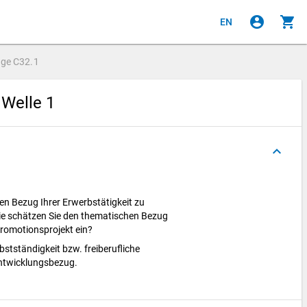
account_circle
shopping_cart
EN
age
C32.1
 Welle 1
keyboard_arrow_up
en Bezug Ihrer Erwerbstätigkeit zu
ie schätzen Sie den thematischen Bezug
Promotionsprojekt ein?
bstständigkeit bzw. freiberufliche
Entwicklungsbezug.