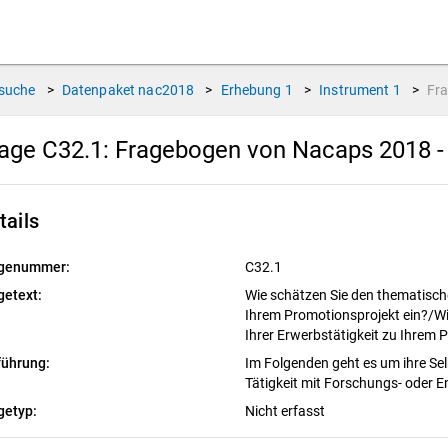
suche
>
Datenpaket
nac2018
>
Erhebung
1
>
Instrument
1
>
Fr
age C32.1:
Fragebogen von Nacaps 2018 -
tails
genummer:
C32.1
getext:
Wie schätzen Sie den thematisch
Ihrem Promotionsprojekt ein?/W
Ihrer Erwerbstätigkeit zu Ihrem 
führung:
Im Folgenden geht es um ihre Sel
Tätigkeit mit Forschungs- oder 
getyp:
Nicht erfasst