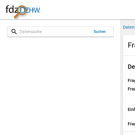
Daten
search
Suchen
Fr
De
Fra
Fra
Ein
Fra