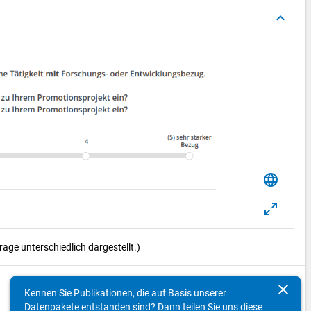
keyboard_arrow_up
language
ge unterschiedlich dargestellt.)
clear
keyboard_arrow_up
Kennen Sie Publikationen, die auf Basis unserer
Datenpakete entstanden sind? Dann teilen Sie uns diese