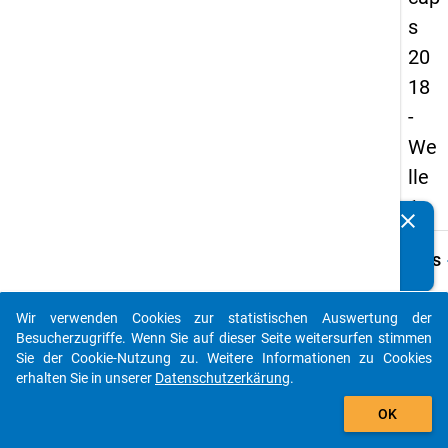
s
20
18
-
We
lle
1
clear
Kennen Sie Publikationen, die auf Basis unserer
Datenpakete entstanden sind? Dann teilen Sie uns diese
keybo
Details
bitte mit...
Frage
C35.1
Wir verwenden Cookies zur statistischen Auswertung der
auto_stories
Besucherzugriffe. Wenn Sie auf dieser Seite weitersurfen stimmen
Fraget
Sie der Cookie-Nutzung zu. Weitere Informationen zu Cookies
Welch
erhalten Sie in unserer
Datenschutzerkärung
.
folge
add_shopping_cart
Tätigk
OK
Sie in
zwölf