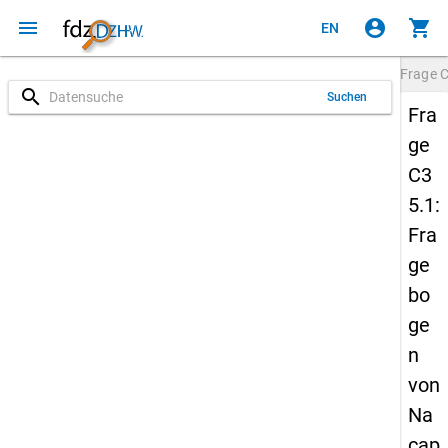
menu
account_circle
shopping_cart
EN
Frage
C
search
Suchen
Fra
ge
C3
5.1:
Fra
ge
bo
ge
n
von
Na
cap